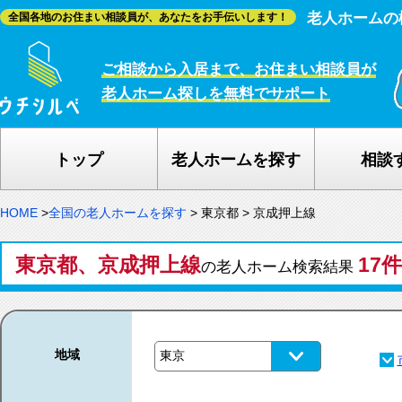
老人ホームの
全国各地のお住まい相談員が、あなたをお手伝いします！
ご相談から入居まで、お住まい相談員が
老人ホーム探しを無料でサポート
トップ
老人ホームを探す
相談
HOME
>
全国の老人ホームを探す
>
東京都
>
京成押上線
東京都、京成押上線
17件
の老人ホーム検索結果
地域