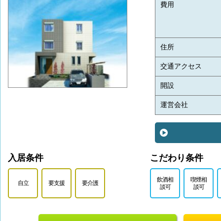
費用
住所
交通アクセス
開設
運営会社
入居条件
こだわり条件
飲酒相
喫煙相
自立
要支援
要介護
談可
談可