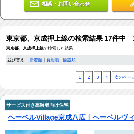
相談・お問い合わせ
東京都、京成押上線
の検索結果
17
件中 
東京都
、
京成押上線
で検索した結果
並び替え
新着順
｜
費用順
｜
開設順
1
2
3
4
次のペー
サービス付き高齢者向け住宅
ヘーベルVillage京成八広｜ヘーベルヴ