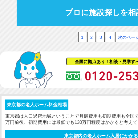
プロに施設探しを相
1
2
3
4
次のペー
全国に拠点あり！相談・見学す
東京都の老人ホーム料金相場
東京都は人口過密地域ということで月額費用も
初期費用
も全国
万円前後、
初期費用
には最低でも130万円程度はかかると考え
東京都内の老人ホーム入居にかかる