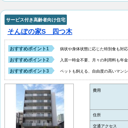
サービス付き高齢者向け住宅
そんぽの家S 四つ木
おすすめポイント1
病状や身体状態に応じた特別食も対
おすすめポイント2
入居一時金不要、月々の利用料も年
おすすめポイント3
ペットも飼える、自由度の高いマン
費用
住所
交通アクセス