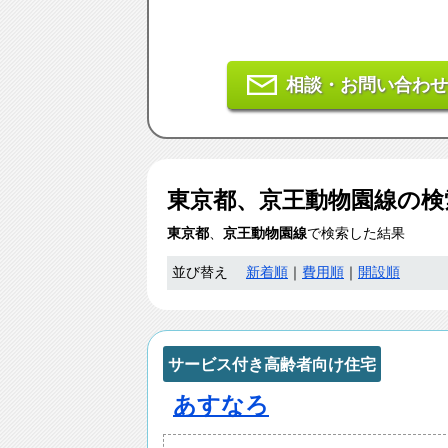
相談・お問い合わせ
東京都、京王動物園線
の検
東京都
、
京王動物園線
で検索した結果
並び替え
新着順
｜
費用順
｜
開設順
サービス付き高齢者向け住宅
あすなろ