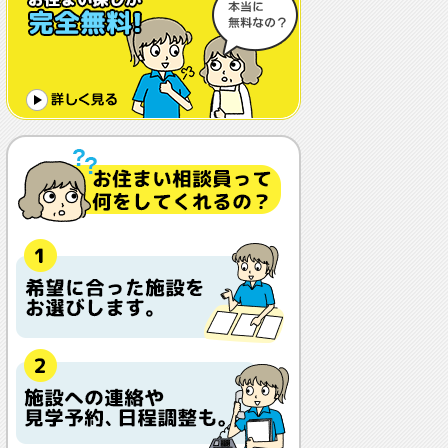
体調や病状が悪化しても最後まで住め
ますか？
認知症でも入れますか？
入居金が無料～何千万円と大きな差が
あるけど、どこが違うの？
入居するとどんな人がサービスをして
くれるの？
本当に相談無料？
他の紹介会社と「ウチシルベ」はどう
違うの？aa