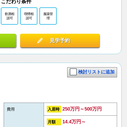
こだわり条件
飲酒相
喫煙相
服薬管
談可
談可
理
見学予約
検討リストに追加
250万円～500万円
入居時
費用
14.4万円～
月額