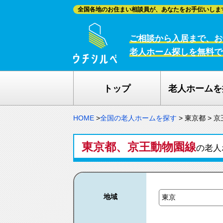
全国各地のお住まい相談員が、あなたをお手伝いしま
ご相談から入居まで、お
老人ホーム探しを無料で
トップ
老人ホームを
HOME
>
全国の老人ホームを探す
>
東京都
>
京
東京都、京王動物園線
の老人
地域