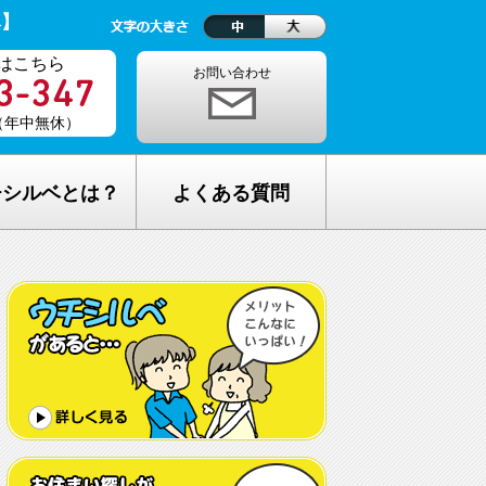
ベ】
はこちら
お問い合わせ
0（年中無休）
チシルベとは？
よくある質問
理念
1ヵ月の生活費はどれくらい？
しが完全無料の理由
老人ホームの種類が複雑でわからな
い・・
し無料相談の流れ
どんな人が入居しているの？
メリット
希望してもなかなか入れないのでは？
C加盟について