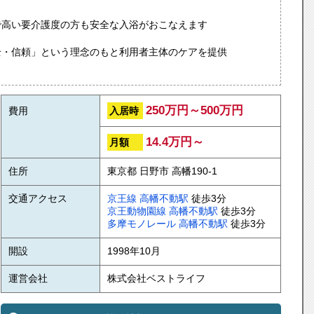
で高い要介護度の方も安全な入浴がおこなえます
全・信頼」という理念のもと利用者主体のケアを提供
250万円～500万円
入居時
費用
14.4万円～
月額
住所
東京都 日野市 高幡190-1
交通アクセス
京王線
高幡不動駅
徒歩3分
京王動物園線
高幡不動駅
徒歩3分
多摩モノレール
高幡不動駅
徒歩3分
開設
1998年10月
運営会社
株式会社ベストライフ