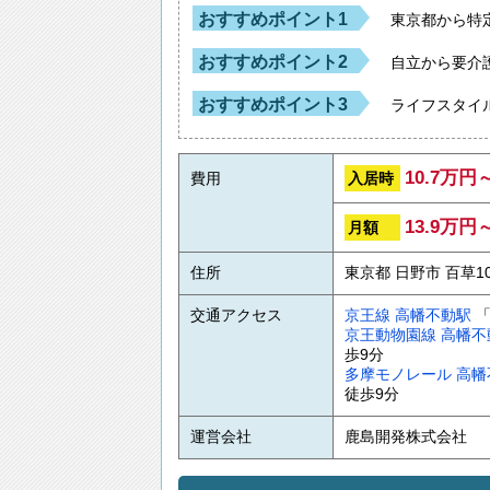
おすすめポイント1
東京都から特
おすすめポイント2
自立から要介
おすすめポイント3
ライフスタイ
10.7万円
入居時
費用
13.9万円
月額
住所
東京都 日野市 百草104
交通アクセス
京王線
高幡不動駅
「
京王動物園線
高幡不
歩9分
多摩モノレール
高幡
徒歩9分
運営会社
鹿島開発株式会社