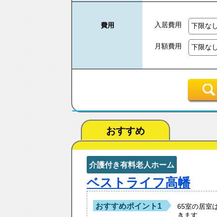
入居費用
費用
月額費用
おすすめ
介護付き有料老人ホーム
ベストライフ高幡
おすすめポイント1
65室の居室
きます