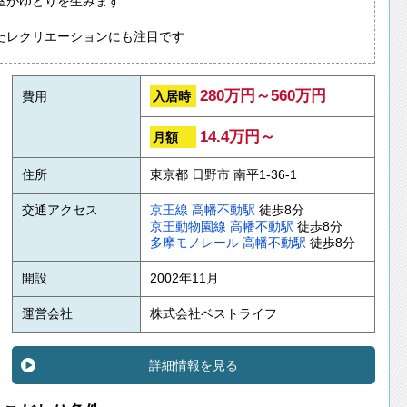
室がゆとりを生みます
たレクリエーションにも注目です
280万円～560万円
入居時
費用
14.4万円～
月額
住所
東京都 日野市 南平1-36-1
交通アクセス
京王線
高幡不動駅
徒歩8分
京王動物園線
高幡不動駅
徒歩8分
多摩モノレール
高幡不動駅
徒歩8分
開設
2002年11月
運営会社
株式会社ベストライフ
詳細情報を見る