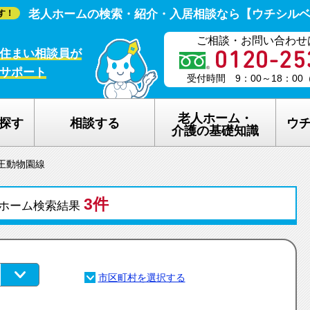
老人ホームの検索・紹介・入居相談なら【ウチシル
す！
ご相談・お問い合わせ
住まい相談員が
サポート
受付時間 9：00～18：0
老人ホーム・
探す
相談する
ウ
介護の基礎知識
王動物園線
老人ホームの種類
ウチシルベの
3件
介護保険のしくみ
老人ホーム探
ホーム検索結果
在宅介護サービスについて
老人ホーム探
認知症について
ウチシルベの
生活保護について
ウチシルベF