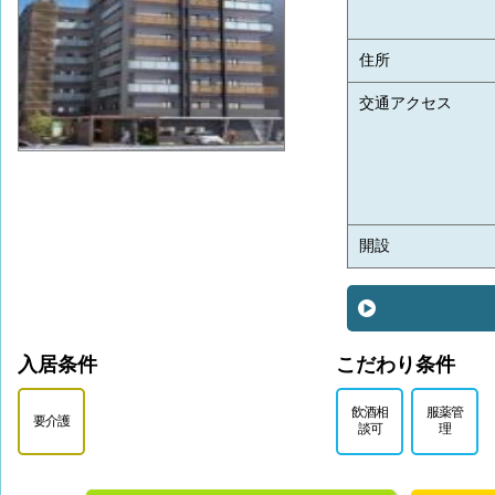
住所
交通アクセス
開設
入居条件
こだわり条件
飲酒相
服薬管
要介護
談可
理