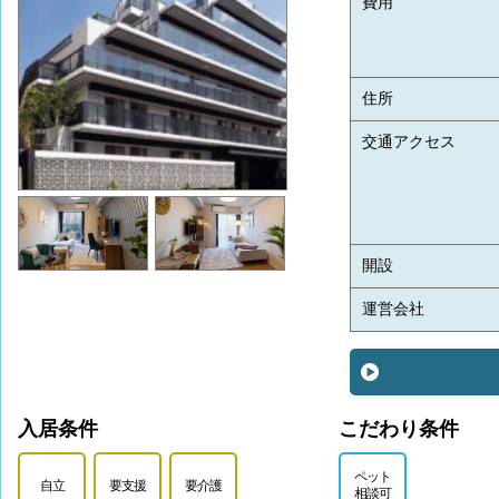
費用
住所
交通アクセス
開設
運営会社
入居条件
こだわり条件
ペット
自立
要支援
要介護
相談可