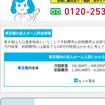
全国に拠点あり！相談・見学す
東京都の老人ホーム料金相場
東京都は人口過密地域ということで月額費用も
初期費用
も全国
万円前後、
初期費用
には最低でも130万円程度はかかると考え
東京都内の老人ホーム入居にかかる
月額家賃
192,984円～348,555
東京都
内全体
初期費用
1,266,468円～9,168,