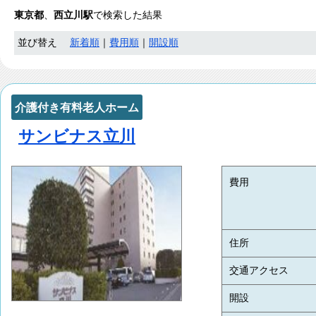
東京都
、
西立川駅
で検索した結果
並び替え
新着順
｜
費用順
｜
開設順
介護付き有料老人ホーム
サンビナス立川
費用
住所
交通アクセス
開設