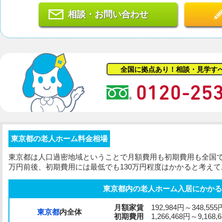
相談・お問い合わせ
全国に拠点あり！相談・見学す
東京都の老人ホーム料金相場
東京都は人口過密地域ということで月額費用も
初期費用
も全国
万円前後、
初期費用
には最低でも130万円程度はかかると考え
東京都内の老人ホーム入居にかかる
月額家賃
192,984円～348,555
東京都
内全体
初期費用
1,266,468円～9,168,