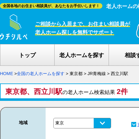
老人ホームの
全国各地のお住まい相談員が、あなたをお手伝いします！
ご相談から入居まで、お住まい相談員が
老人ホーム探しを無料でサポート
トップ
老人ホームを探す
相談
HOME
>
全国の老人ホームを探す
>
東京都
>
JR青梅線
>
西立川駅
東京都、西立川駅
2件
の老人ホーム検索結果
地域