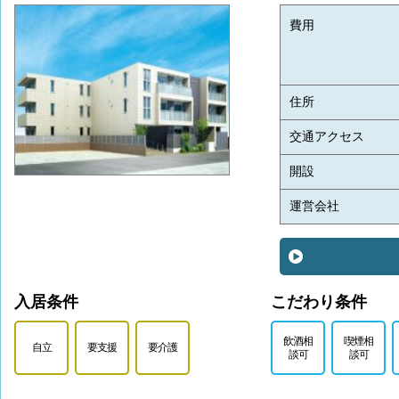
費用
住所
交通アクセス
開設
運営会社
入居条件
こだわり条件
飲酒相
喫煙相
自立
要支援
要介護
談可
談可