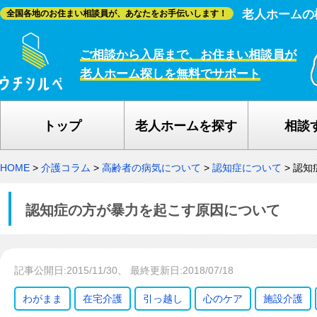
老人ホームの
全国各地のお住まい相談員が、あなたをお手伝いします！
ご相談から入居まで、お住まい相談員が
老人ホーム探しを無料でサポート
トップ
老人ホームを探す
相談
HOME
>
介護コラム
>
高齢者の病気について
>
認知症について
>
認知
認知症の方が暴力を起こす原因について
記事公開日:2015/11/30、 最終更新日:2018/07/18
わがまま
在宅介護
引っ越し
心のケア
施設介護