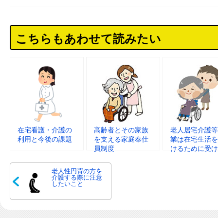
こちらもあわせて読みたい
在宅看護・介護の
高齢者とその家族
老人居宅介護等
利用と今後の課題
を支える家庭奉仕
業は在宅生活を
員制度
けるために受け
れる支援
老人性円背の方を
介護する際に注意
したいこと