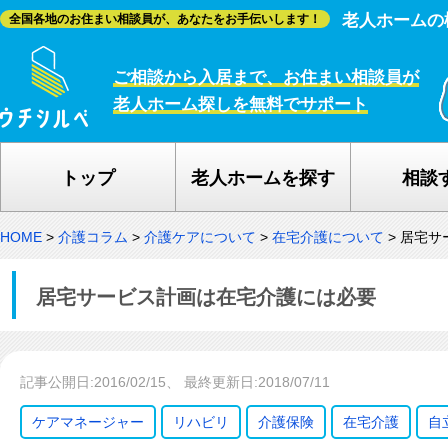
老人ホームの
全国各地のお住まい相談員が、あなたをお手伝いします！
ご相談から入居まで、お住まい相談員が
老人ホーム探しを無料でサポート
トップ
老人ホームを探す
相談
HOME
>
介護コラム
>
介護ケアについて
>
在宅介護について
>
居宅サ
居宅サービス計画は在宅介護には必要
記事公開日:2016/02/15、 最終更新日:2018/07/11
ケアマネージャー
リハビリ
介護保険
在宅介護
自