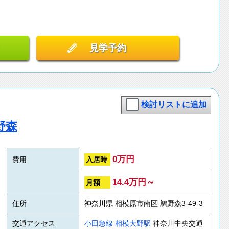
見学予約
検討リストに追加
野森
0万円
入居時
費用
14.4万円～
月額
住所
神奈川県 相模原市南区 鵜野森3-49-3
交通アクセス
小田急線
相模大野駅
神奈川中央交通