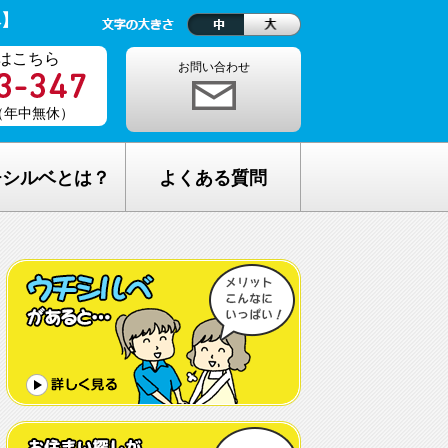
ベ】
はこちら
お問い合わせ
0（年中無休）
チシルベとは？
よくある質問
理念
1ヵ月の生活費はどれくらい？
しが完全無料の理由
老人ホームの種類が複雑でわからな
い・・
し無料相談の流れ
どんな人が入居しているの？
メリット
希望してもなかなか入れないのでは？
C加盟について