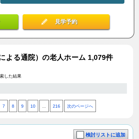
見学予約
による通院）
の老人ホーム
1,079
件
索した結果
7
8
9
10
...
216
次のページへ
検討リストに追加