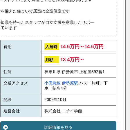
備を備えた住まいで居室は全室個室です
の知識を持ったスタッフが自立支援を意識したサポー
っています
14.6万円～14.6万円
入居時
費用
13.4万円～
月額
住所
神奈川県 伊勢原市 上粕屋392番1
交通アクセス
小田急線
伊勢原駅
バス「片町」下
車 徒歩4分
開設
2009年10月
運営会社
株式会社 ニチイ学館
詳細情報を見る