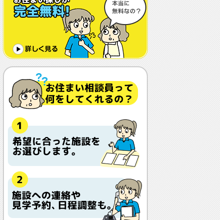
体調や病状が悪化しても最後まで住め
ますか？
認知症でも入れますか？
入居金が無料～何千万円と大きな差が
あるけど、どこが違うの？
入居するとどんな人がサービスをして
くれるの？
本当に相談無料？
他の紹介会社と「ウチシルベ」はどう
違うの？aa