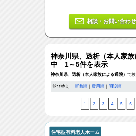
相談・お問い合わせ
神奈川県、透析（本人家族
中 1～5件を表示
神奈川県
、
透析（本人家族による通院）
で検
並び替え
新着順
｜
費用順
｜
開設順
1
2
3
4
5
6
住宅型有料老人ホーム