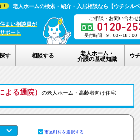
老人ホームの検索・紹介・入居相談なら【ウチシル
す！
ご相談・お問い合わせ
住まい相談員が
サポート
受付時間 9：00～18：0
老人ホーム・
探す
相談する
ウ
介護の基礎知識
老人ホームの種類
ウチシルベの
による通院）
介護保険のしくみ
老人ホーム探
の老人ホーム・高齢者向け住宅
在宅介護サービスについて
老人ホーム探
認知症について
ウチシルベの
生活保護について
ウチシルベF