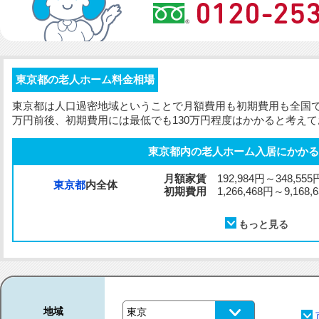
東京都の老人ホーム料金相場
東京都は人口過密地域ということで月額費用も
初期費用
も全国
万円前後、
初期費用
には最低でも130万円程度はかかると考え
東京都内の老人ホーム入居にかかる
月額家賃
192,984円～348,555
東京都
内全体
初期費用
1,266,468円～9,168,
地域