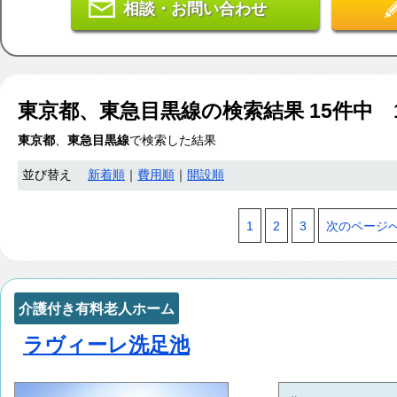
相談・お問い合わせ
東京都、東急目黒線
の検索結果
15
件中 
東京都
、
東急目黒線
で検索した結果
並び替え
新着順
｜
費用順
｜
開設順
1
2
3
次のページ
介護付き有料老人ホーム
ラヴィーレ洗足池