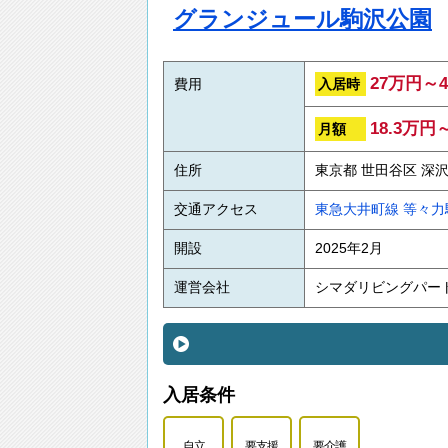
グランジュール駒沢公園
27万円～4
入居時
費用
18.3万円
月額
住所
東京都 世田谷区 深沢
交通アクセス
東急大井町線
等々力
開設
2025年2月
運営会社
シマダリビングパー
入居条件
自立
要支援
要介護