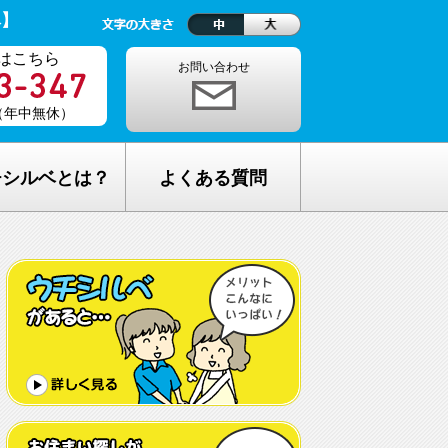
ベ】
はこちら
お問い合わせ
0（年中無休）
チシルベとは？
よくある質問
理念
1ヵ月の生活費はどれくらい？
しが完全無料の理由
老人ホームの種類が複雑でわからな
い・・
し無料相談の流れ
どんな人が入居しているの？
メリット
希望してもなかなか入れないのでは？
C加盟について