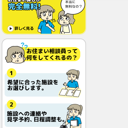
体調や病状が悪化しても最後まで住め
ますか？
認知症でも入れますか？
入居金が無料～何千万円と大きな差が
あるけど、どこが違うの？
入居するとどんな人がサービスをして
くれるの？
本当に相談無料？
他の紹介会社と「ウチシルベ」はどう
違うの？aa