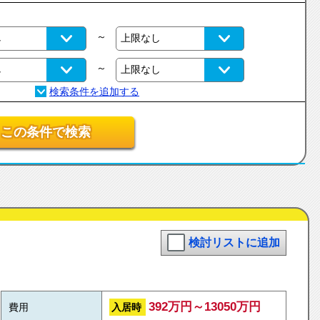
～
～
この条件で検索
検討リストに追加
392万円～13050万円
入居時
費用