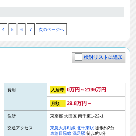
4
5
6
7
次のページへ
検討リストに追加
0万円～2196万円
入居時
費用
29.8万円～
月額
住所
東京都 大田区 南千束1-22-1
交通アクセス
東急大井町線
北千束駅
徒歩約2分
東急目黒線
洗足駅
徒歩約8分