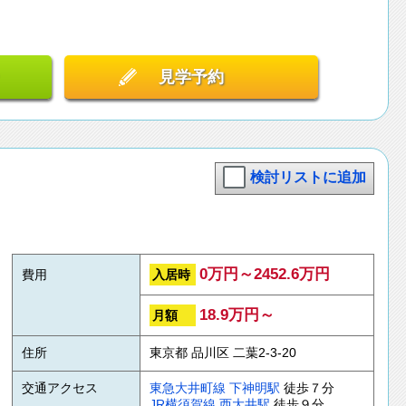
見学予約
検討リストに追加
0万円～2452.6万円
入居時
費用
18.9万円～
月額
住所
東京都 品川区 二葉2-3-20
交通アクセス
東急大井町線
下神明駅
徒歩７分
JR横須賀線
西大井駅
徒歩９分