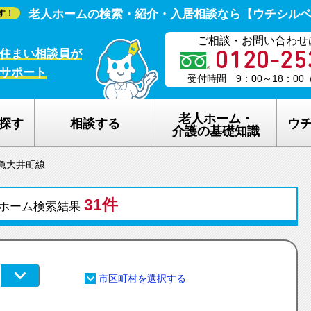
老人ホームの検索・紹介・入居相談なら【ウチシル
す！
ご相談・お問い合わせ
住まい相談員が
サポート
受付時間 9：00～18：0
老人ホーム・
探す
相談する
ウ
介護の基礎知識
急大井町線
老人ホームの種類
ウチシルベの
31件
介護保険のしくみ
老人ホーム探
ホーム検索結果
在宅介護サービスについて
老人ホーム探
認知症について
ウチシルベの
生活保護について
ウチシルベF