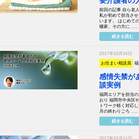
要介護者の
前回の記事 自ら老
私が初めて担当させ
います。 はじめて
棲家、その方に …..
続きを読む
2017年10月16日
お住まい相談員
福
感情失禁が
談実例
福岡エリアを担当の
おり 福岡市中央区
トワーク軽く対応し
月の終わりごろ …..
続きを読む
2017年10月11日