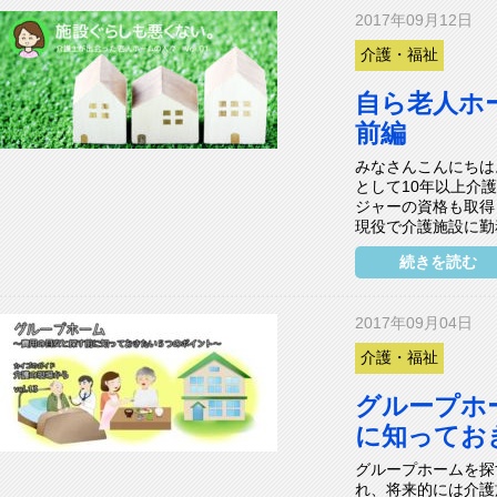
2017年09月12日
介護・福祉
自ら老人ホ
前編
みなさんこんにちは
として10年以上介
ジャーの資格も取得
現役で介護施設に勤務し
続きを読む
2017年09月04日
介護・福祉
グループホ
に知ってお
グループホームを探
れ、将来的には介護