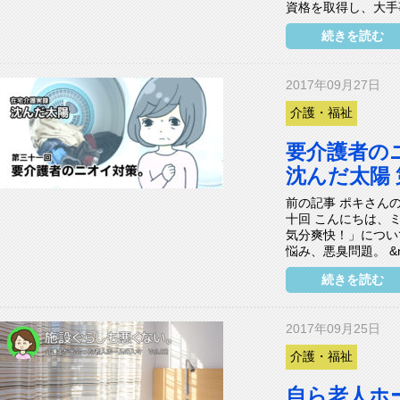
資格を取得し、大手事
続きを読む
2017年09月27日
介護・福祉
要介護者の
沈んだ太陽
前の記事 ポキさんの
十回 こんにちは、
気分爽快！」につい
悩み、悪臭問題。 &nb
続きを読む
2017年09月25日
介護・福祉
自ら老人ホ