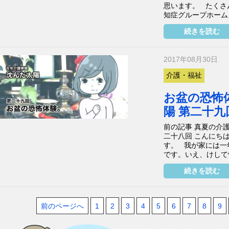
思います。 たくさ
知症グループホーム」
続きを読む
2017年08月30日
介護・福祉
お盆の恐怖
陽 第二十九
前の記事 真夏の介護
二十八回 こんにち
す。 我が家には一
です。いえ、けして怪
続きを読む
前のページへ
1
2
3
4
5
6
7
8
9