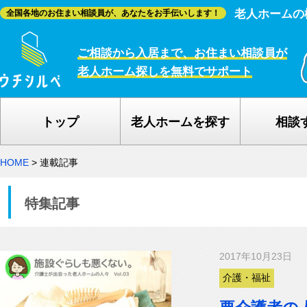
老人ホームの
全国各地のお住まい相談員が、あなたをお手伝いします！
ご相談から入居まで、お住まい相談員が
老人ホーム探しを無料でサポート
トップ
老人ホームを探す
相談
HOME
>
連載記事
特集記事
2017年10月23日
介護・福祉