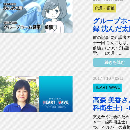
介護・福祉
グループホ
録 沈んだ太
前の記事 要介護者の
十一回 こんにちは
前編」についてお話
学。 1カ月 …..
続きを読む
2017年10月02日
HEART WAVE
高森 美香
科衛生士）-HE
支え合う社会のため
ャー・歯科衛生士）
つ。 ヘルパーの資