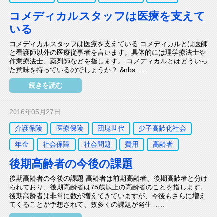
コメディカルスタッフは医療を支えて
いる
コメディカルスタッフは医療を支えている コメディカルとは医師
と看護師以外の医療従事者を言います。具体的には理学療法士や
作業療法士、薬剤師などを指します。 コメディカルとはどういっ
た意味を持っているのでしょうか？ &nbs …..
続きを読む
2016年05月27日
介護保険
医療保険
団塊世代
少子高齢化社会
年金
社会保障
社会問題
費用
高齢者
後期高齢者の今後の課題
後期高齢者の今後の課題 高齢者は前期高齢者、後期高齢者と分け
られており、後期高齢者は75歳以上の高齢者のことを指します。
後期高齢者は非常に数が増えてきていますが、今後もさらに増え
てくることが予想されて、数多くの課題が発生 …..