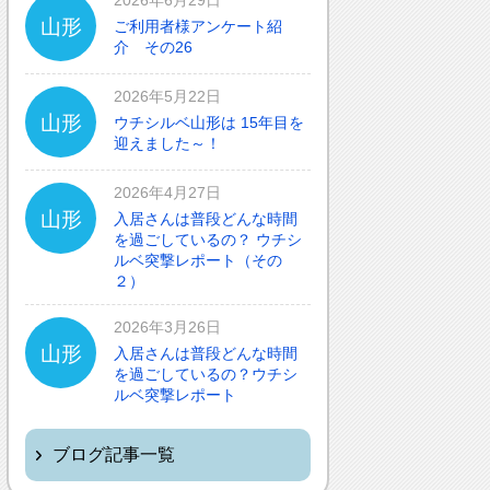
2026年6月29日
体調や病状が悪化しても最後まで住め
山形
ご利用者様アンケート紹
ますか？
介 その26
認知症でも入れますか？
2026年5月22日
山形
ウチシルベ山形は 15年目を
迎えました～！
入居金が無料～何千万円と大きな差が
あるけど、どこが違うの？
2026年4月27日
山形
入居さんは普段どんな時間
入居するとどんな人がサービスをして
を過ごしているの？ ウチシ
くれるの？
ルベ突撃レポート（その
２）
本当に相談無料？
2026年3月26日
山形
他の紹介会社と「ウチシルベ」はどう
入居さんは普段どんな時間
違うの？aa
を過ごしているの？ウチシ
ルベ突撃レポート
ブログ記事一覧