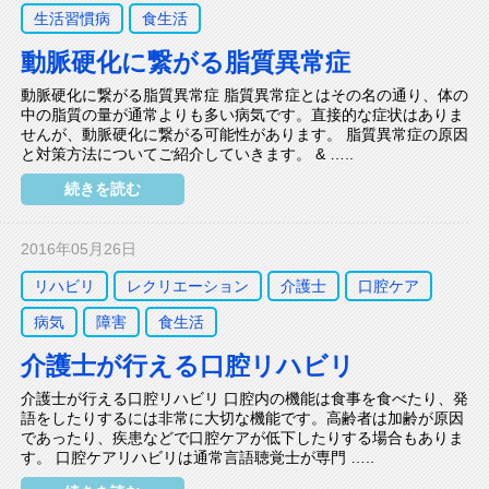
生活習慣病
食生活
動脈硬化に繋がる脂質異常症
動脈硬化に繋がる脂質異常症 脂質異常症とはその名の通り、体の
中の脂質の量が通常よりも多い病気です。直接的な症状はありま
せんが、動脈硬化に繋がる可能性があります。 脂質異常症の原因
と対策方法についてご紹介していきます。 & …..
続きを読む
2016年05月26日
リハビリ
レクリエーション
介護士
口腔ケア
病気
障害
食生活
介護士が行える口腔リハビリ
介護士が行える口腔リハビリ 口腔内の機能は食事を食べたり、発
語をしたりするには非常に大切な機能です。高齢者は加齢が原因
であったり、疾患などで口腔ケアが低下したりする場合もありま
す。 口腔ケアリハビリは通常言語聴覚士が専門 …..