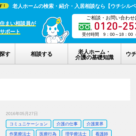
老人ホームの検索・紹介・入居相談なら【ウチシル
す！
ご相談・お問い合わせ
住まい相談員が
サポート
受付時間 9：00～18：0
老人ホーム・
探す
相談する
ウ
介護の基礎知識
老人ホームの種類
ウチシルベの
介護保険のしくみ
老人ホーム探
在宅介護サービスについて
老人ホーム探
2016年05月27日
認知症について
ウチシルベの
コミュニケーション
介護の仕事
介護業界
作業療法士
医療行為
理学療法士
看護師
生活保護について
ウチシルベF