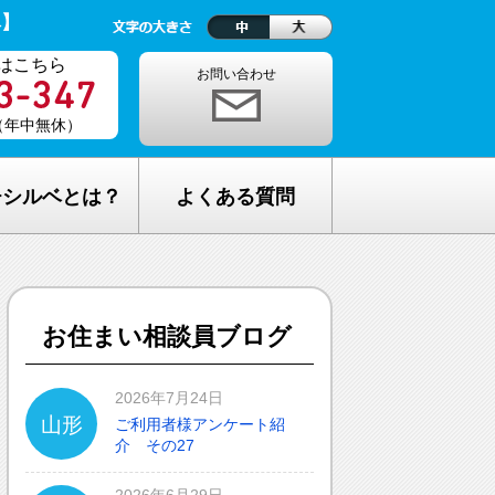
ベ】
はこちら
お問い合わせ
0（年中無休）
チシルベとは？
よくある質問
理念
1ヵ月の生活費はどれくらい？
しが完全無料の理由
老人ホームの種類が複雑でわからな
お住まい相談員ブログ
い・・
し無料相談の流れ
どんな人が入居しているの？
2026年7月24日
山形
ご利用者様アンケート紹
メリット
介 その27
希望してもなかなか入れないのでは？
C加盟について