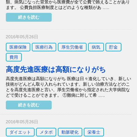
類、病気になった背景から医療費が全て公費で賄えることがあり
ます。 公費負担医療制度とはどのような種類があ …..
続きを読む
2016年05月26日
医療保険
医療行為
厚生労働省
病気
貯金
費用
高度先進医療は高額になりがち
高度先進医療は高額になりがち 医療は日々進化していき、新しい
技術がどんどん取り入れられています。新しい治療方法などのこ
とを高度先進医療と言い、厚生労働省から指定された大学病院な
どで受けることができます。 ①難病に対して希 …..
続きを読む
2016年05月26日
ダイエット
メタボ
動脈硬化
栄養士