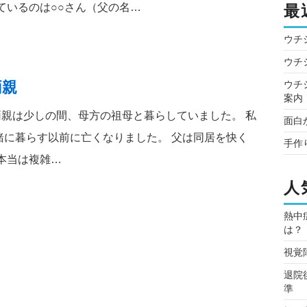
ているのは○○さん（父の名…
最
ウチ
ウチ
ウチ
両親
案内
親は少しの間、母方の祖母と暮らしていました。 私
面白
緒に暮らす以前に亡くなりました。 父は同居を快く
手作
本当は複雑…
人
熱中
は？
視覚
退院
準