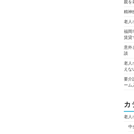
親を
精神
老人
福岡
賃貸
意外
談
老人
えな
要介
ーム
カ
老人
中