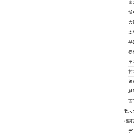
南
博
大
太
早
春
東
甘
筑
糟
西
老人
相談
デ