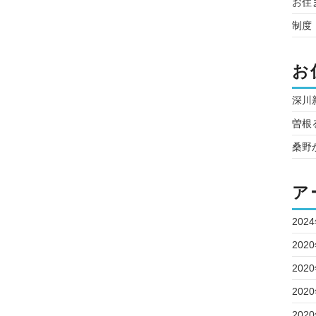
お住
制度
お
深川
曽根
桑野
ア
202
202
202
202
202