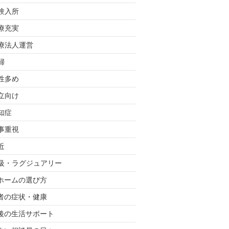
験入所
療充実
療法人運営
婦
性多め
立向け
知症
事重視
近
級・ラグジュアリー
ホームの選び方
者の症状・健康
後の生活サポート