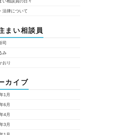
まい相談員の日々
・法律について
住まい相談員
新司
るみ
かおり
ーカイブ
4年1月
0年6月
0年4月
0年3月
0年1月