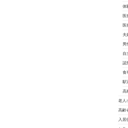
体
医
医
夫
男
自
認
食
駅
高
老人
高齢
入居