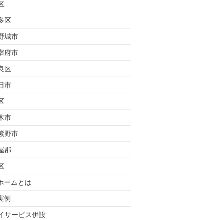
区
多区
野城市
宰府市
良区
日市
区
木市
紫野市
屋郡
区
ホームとは
実例
イサービス併設