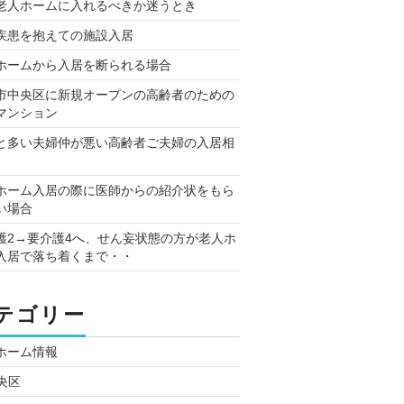
老人ホームに入れるべきか迷うとき
疾患を抱えての施設入居
ホームから入居を断られる場合
市中央区に新規オープンの高齢者のための
マンション
と多い夫婦仲が悪い高齢者ご夫婦の入居相
ホーム入居の際に医師からの紹介状をもら
い場合
護2→要介護4へ、せん妄状態の方が老人ホ
入居で落ち着くまで・・
テゴリー
ホーム情報
央区